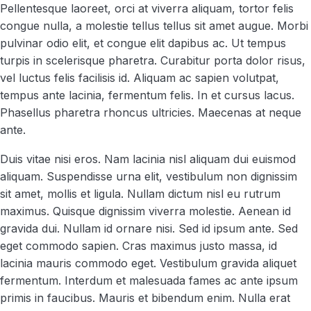
Pellentesque laoreet, orci at viverra aliquam, tortor felis
congue nulla, a molestie tellus tellus sit amet augue. Morbi
pulvinar odio elit, et congue elit dapibus ac. Ut tempus
turpis in scelerisque pharetra. Curabitur porta dolor risus,
vel luctus felis facilisis id. Aliquam ac sapien volutpat,
tempus ante lacinia, fermentum felis. In et cursus lacus.
Phasellus pharetra rhoncus ultricies. Maecenas at neque
ante.
Duis vitae nisi eros. Nam lacinia nisl aliquam dui euismod
aliquam. Suspendisse urna elit, vestibulum non dignissim
sit amet, mollis et ligula. Nullam dictum nisl eu rutrum
maximus. Quisque dignissim viverra molestie. Aenean id
gravida dui. Nullam id ornare nisi. Sed id ipsum ante. Sed
eget commodo sapien. Cras maximus justo massa, id
lacinia mauris commodo eget. Vestibulum gravida aliquet
fermentum. Interdum et malesuada fames ac ante ipsum
primis in faucibus. Mauris et bibendum enim. Nulla erat